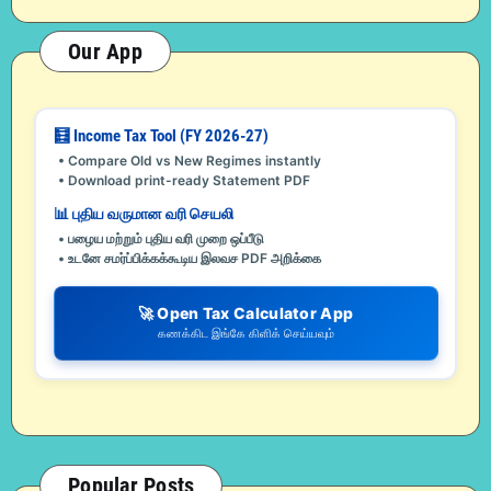
Our App
🧮 Income Tax Tool (FY 2026-27)
• Compare Old vs New Regimes instantly
• Download print-ready Statement PDF
📊 புதிய வருமான வரி செயலி
• பழைய மற்றும் புதிய வரி முறை ஒப்பீடு
• உடனே சமர்ப்பிக்கக்கூடிய இலவச PDF அறிக்கை
🚀 Open Tax Calculator App
கணக்கிட இங்கே கிளிக் செய்யவும்
Popular Posts