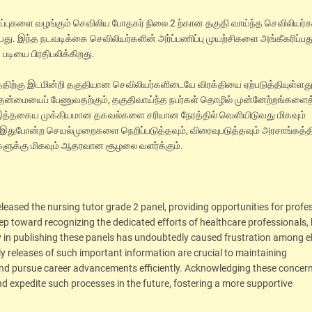
ய்ப்புகளை வழங்கும் செவிலிய போதகர் நிலை 2 ற்கான தகுதி வாய்ந்த செவிலியர்
து. இந்த நடவடிக்கை செவிலியர்களின் அர்ப்பணிப்பு முயற்சிகளை அங்கீகரிப்பது
படியை பிரதிபலிக்கிறது.
கத்திற்கு இடமின்றி தகுதியான செவிலியர்களிடையே விரக்தியை ஏற்படுத்தியுள்ளது
 தன்மையைப் பேணுவதற்கும், தகுதிவாய்ந்த நபர்கள் தொழில் முன்னேற்றங்களைத
ம், இத்தகைய முக்கியமான தகவல்களை சரியான நேரத்தில் வெளியிடுவது மிகவும்
இதுபோன்ற செயல்முறைகளை நெறிப்படுத்தவும், விரைவுபடுத்தவும் அரசாங்கத்த
ணர்களுக்கு மிகவும் ஆதரவான சூழலை வளர்க்கும்.
eased the nursing tutor grade 2 panel, providing opportunities for profe
tep toward recognizing the dedicated efforts of healthcare professionals, l
 in publishing these panels has undoubtedly caused frustration among el
ly releases of such important information are crucial to maintaining
 and pursue career advancements efficiently. Acknowledging these concer
d expedite such processes in the future, fostering a more supportive