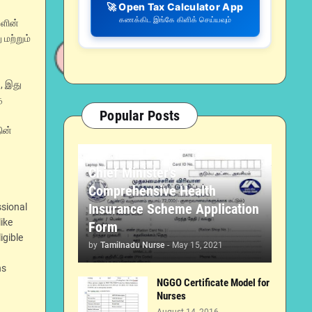
🚀 Open Tax Calculator App
கணக்கிட இங்கே கிளிக் செய்யவும்
களின்
 மற்றும்
, இது
்
Popular Posts
ின்
Chief Minister's
Comprehensive Health
Insurance Scheme Application
ssional
ike
Form
igible
by
Tamilnadu Nurse
-
May 15, 2021
ns
NGGO Certificate Model for
Nurses