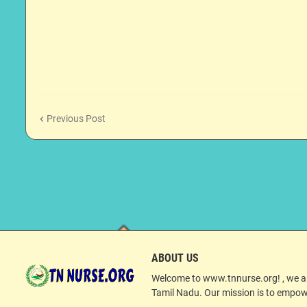
Previous Post
ABOUT US
Welcome to www.tnnurse.org! , we are
Tamil Nadu. Our mission is to empow