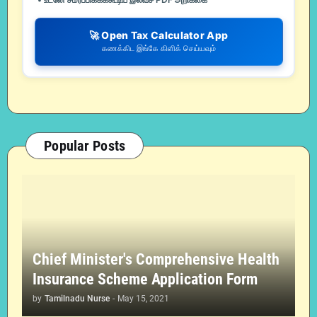
🚀 Open Tax Calculator App
கணக்கிட இங்கே கிளிக் செய்யவும்
Popular Posts
Chief Minister's Comprehensive Health
Insurance Scheme Application Form
by
Tamilnadu Nurse
-
May 15, 2021