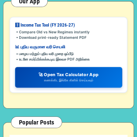
Our App
🧮 Income Tax Tool (FY 2026-27)
• Compare Old vs New Regimes instantly
• Download print-ready Statement PDF
📊 புதிய வருமான வரி செயலி
• பழைய மற்றும் புதிய வரி முறை ஒப்பீடு
• உடனே சமர்ப்பிக்கக்கூடிய இலவச PDF அறிக்கை
🚀 Open Tax Calculator App
கணக்கிட இங்கே கிளிக் செய்யவும்
Popular Posts