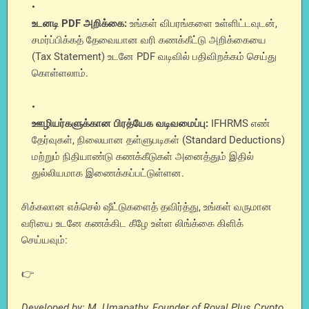
உடனடி PDF அறிக்கை:
உங்கள் விபரங்களை உள்ளிட்டவுடன்,
சமர்ப்பிக்கத் தேவையான வரி கணக்கீட்டு அறிக்கையை
(Tax Statement) உடனே PDF வடிவில் பதிவிறக்கம் செய்து
கொள்ளலாம்.
ஊழியர்களுக்கான பிரத்யேக வடிவமைப்பு:
IFHRMS எண்
தேர்வுகள், நிலையான தள்ளுபடிகள் (Standard Deductions)
மற்றும் நிதியாண்டு கணக்கீடுகள் அனைத்தும் இதில்
துல்லியமாக இணைக்கப்பட்டுள்ளன.
சிக்கலான எக்செல் ஷீட்டுகளைத் தவிர்த்து, உங்கள் வருமான
வரியை உடனே கணக்கிட கீழே உள்ள லிங்க்கை கிளிக்
செய்யவும்:
👉
Developed by: M. Umapathy, Founder of Royal Plus Crypto