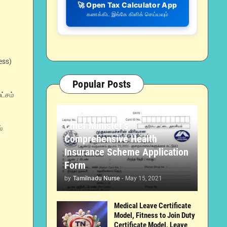
🚀 Open Tax Calculator App
கணக்கிட இங்கே கிளிக் செய்யவும்
ess)
Popular Posts
ட்சம்
Chief Minister's
்
Comprehensive Health
Insurance Scheme Application
Form
by
Tamilnadu Nurse
-
May 15, 2021
Medical Leave Certificate
Model, Fitness to Join Duty
Certificate Model, Leave