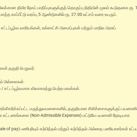
விலக்கான தீவிர நோய் பாதிப்புகளுக்குத் தொகுப்பு நிதியின் மூலம் கூடுதலாக ரூ. 
த்த காப்பீட்டு வரம்பு 5 ஆண்டுகளில் ரூ. 27.00 லட்சம் வரை உயரும்.
ட்டப்பூர்வ வாரியங்கள், உள்ளாட்சி அமைப்புகள் மற்றும் மாநில அரசுப்
ர்கள் தகுதி பெறுவர்:
ும் பிள்ளைகள்.
/ சட்டப்பூர்வமாக விவாகரத்து பெற்ற மகள்கள்.
 அங்கீகரிக்கப்பட்ட மருத்துவமனைகளில், தகுதியான சிகிச்சைகளுக்குப் பயனாள
இதர கட்டணங்களை (Non-Admissible Expenses) மட்டுமே பயனாளி நேரடியாக
f pay) பணிபுரியும் கற்பித்தல் மற்றும் கற்பித்தல் அல்லாத பணியாளர்கள் உட்ப