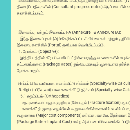
கண்காணிப்பு அளவுகோல்கள்: நரம்பு வழி நுண்ணுயிர் எதிர்ப்பிகள் (I
தினசரிப் பதிவுகளின் (Consultant progress notes) அடிப்படையில்
கணக்கிடப்படும்.
இணைப்பு I மற்றும் இணைப்பு I-A (Annexure I & Annexure IA):
இந்த இணைப்புகள் (அங்கீகரிக்கப்பட்ட சிகிச்சைகள் மற்றும் குறிப்பிட்
இணையதளத்தில் (Portal) தனியாக வெளியிடப்படும்.
1. நோக்கம் (Objective):
இத்திட்டத்தின் கீழ் பட்டியலிடப்பட்டுள்ள மருத்துவமனைகளில் வழங்
கட்டணங்களை (Package Rates) துல்லியமாகவும், முறையான தர்க்க 
நோக்கமாகும்.
சிறப்புப் பிரிவு வாரியான கணக்கீட்டு தர்க்கம் (Specialty-wise Calcul
5. சிறப்புப் பிரிவு வாரியான கணக்கீட்டு தர்க்கம் (Specialty-wise Cal
5.1 எலும்பியல் (Orthopedics):
உதாரணங்கள்: எலும்பு முறிவு சரிசெய்தல் (Fracture fixation), மூட
கணக்கீட்டு முறை: எலும்பியல் அறுவை சிகிச்சைகளில் உடலில் பொருத
கூறுகளாக (Major cost components) உள்ளன. எனவே, இதற்கான இற
(Package Rate + Implant Cost) என்ற அடிப்படையில் கணக்கிடப்படும