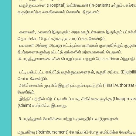
மருத்துவமனை (Hospital): உள்நோயாளி (In-patient) மற்றும் பகல்நேரப
தகுதிவாய்ந்த வசதிகளைக் கொண்ட நிறுவனம்.
கணவன், மனைவி இருவருமே அரசு ஊழியர்களாக இருக்கும் பட்சத்தில், அ
தொடங்கிய 15 நாட்களுக்குள் சமர்ப்பிக்க வேண்டும்.
பயனாளி அல்லது அவரது சட்டப்பூர்வ வாரிசுகள் குறைதீர்க்கும் குழுவ
நிபந்தனைகளுக்கு உட்பட்டு தங்களின் உரிமைகளைப் பெறலாம்.
4. மருத்துவமனைகளின் பொறுப்புகள் மற்றும் ரொக்கமில்லா அனுமதி
பட்டியலிடப்பட்ட காப்பீட்டு மருத்துவமனைகள், தகுதி அட்டை (Eli
செய்ய வேண்டும்.
சிகிச்சையின் முடிவில் இறுதி ஒப்புதல் படிவத்தில் (Final Author
வேண்டும்.
இத்திட்டத்தின் கீழ் பட்டியலிடப்படாத சிகிச்சைகளுக்கு (Unapproved
(Claim) சமர்ப்பிக்க இயலாது.
5. மருத்துவக் கோரிக்கை மற்றும் குறைதீர்ப்பு வழிமுறைகள்
மறுபகிர்வு (Reimbursement) கோரப்படும் போது சமர்ப்பிக்க வேண்