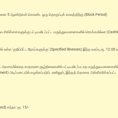
யிலான 5 ஆண்டுகள் கொண்ட ஒரு தொகுப்புக் காலத்திற்கு (Block Period)
வை சிகிச்சைகளுக்கு பட்டியலிடப்பட்ட மருத்துவமனைகளில் ரொக்கமில்லா (Cashl
ள்ள 'குறிப்பிட்ட நோய்களுக்கு' (Specified Illnesses) இந்த வரம்பு ரூ. 12.00 ல
): அவசரமில்லாத சாதாரண சூழ்நிலைகளில் பட்டியலிடப்படாத மருத்துவமனைகளில
ent) அடிப்படையில் வழங்கப்படும். எனினும், இந்தத் தொகை அங்கீகரிக்கப்பட்ட
d) சந்தா: ரூ. 15/-