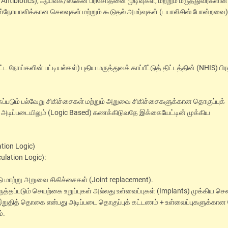
V Antibiotics), ஆய்வக/ஸ்கேன் பரிசோதனை முடிவுகள், மற்றும் மருத்துவர்களின்
 உள்நோயாளிக்கான செலவுகள் மற்றும் கூடுதல் அமர்வுகள் (டயாலிசிஸ் போன்றவை)
ட நோய்களின் பட்டியல்கள்) புதிய மருத்துவக் காப்பீட்டுத் திட்டத்தின் (NHIS) பி
கப்படும் பல்வேறு சிகிச்சைகள் மற்றும் அறுவை சிகிச்சைகளுக்கான தொகுப்புக்
அடிப்படையிலும் (Logic Based) கணக்கிடுவதே இக்கையேட்டின் முக்கிய
ation Logic)
culation Logic):
்டு மாற்று அறுவை சிகிச்சைகள் (Joint replacement).
்தப்படும் செயற்கை உறுப்புகள் அல்லது உள்வைப்புகள் (Implants) முக்கிய ச
ுதித் தொகை என்பது அடிப்படை தொகுப்புக் கட்டணம் + உள்வைப்புகளுக்கான
்.