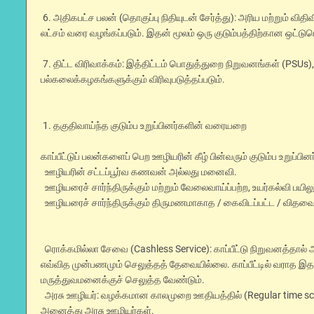
6. அதிகபட்ச பலன் (தொகுப்பு நிதியுடன் சேர்த்து): அரிய மற்றும் விதி
லட்சம் வரை வழங்கப்படும். இதன் மூலம் ஒரு குடும்பத்திற்கான ஒட்டுமொ
7. திட்ட விரிவாக்கம்: இத்திட்டம் பொதுத்துறை நிறுவனங்கள் (PSUs), ச
பல்கலைக்கழகங்களுக்கும் விரிவுபடுத்தப்படும்.
1. தகுதிவாய்ந்த குடும்ப உறுப்பினர்களின் வரையறை
காப்பீட்டுப் பலன்களைப் பெற ஊழியரின் கீழ் பின்வரும் குடும்ப உறுப்பின
ஊழியரின் சட்டப்பூர்வ கணவன் அல்லது மனைவி.
ஊழியரைச் சார்ந்திருக்கும் மற்றும் வேலைவாய்ப்பற்ற, உயர்கல்வி பயில
ஊழியரைச் சார்ந்திருக்கும் திருமணமாகாத / கைவிடப்பட்ட / விதவை 
ரொக்கமில்லா சேவை (Cashless Service): காப்பீட்டு நிறுவனத்தால்
எவ்வித முன்பணமும் செலுத்தத் தேவையில்லை. காப்பீட்டில் வராத 
மருத்துவமனைக்குச் செலுத்த வேண்டும்.
அரசு ஊழியர்: வழக்கமான காலமுறை ஊதியத்தில் (Regular time scale o
அனைத்து அரசு ஊழியர்கள்.