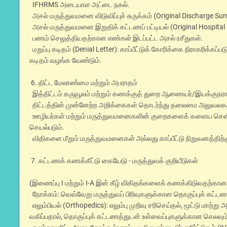
IFHRMS அடையாள அட்டை நகல்.
அசல் மருத்துவமனை விடுவிப்புச் சுருக்கம் (Original Discharge S
அசல் மருத்துவமனை இறுதிக் கட்டணப் பட்டியல் (Original Hospital Fi
பணம் செலுத்தியதற்கான எண்கள் இடப்பட்ட அசல் ரசீதுகள்.
மறுப்பு கடிதம் (Denial Letter): காப்பீட்டுக் கோரிக்கை நிராகரிக்கப்
கடிதம் வழங்க வேண்டும்.
6. திட்ட மேலாண்மை மற்றும் அபராதம்
இத்திட்டம் கருவூலம் மற்றும் கணக்குத் துறை ஆணையர்/இயக்குநரால்
திட்டத்தின் முன்னேற்ற அறிக்கைகள் தொடர்ந்து தலைமை அலுவலகத்த
ஊழியர்கள் மற்றும் மருத்துவமனைகளின் குறைகளைக் களைய சென்னை
செயல்படும்.
விதிகளை மீறும் மருத்துவமனைகள் அல்லது காப்பீட்டு நிறுவனத்திற்கு
7. கட்டணக் கணக்கீட்டு கையேடு - மருத்துவக் குறியீடுகள்
(இணைப்பு I மற்றும் I-A இன் கீழ் விகிதங்களைக் கணக்கிடுவதற்கா
நோக்கம்: வெவ்வேறு மருத்துவப் பிரிவுகளுக்கான தொகுப்புக் கட்டண
எலும்பியல் (Orthopedics): எலும்பு முறிவு சரிசெய்தல், மூட்டு மாற்
வகிப்பதால், தொகுப்புக் கட்டணத்துடன் உள்வைப்புகளுக்கான செலவும் 