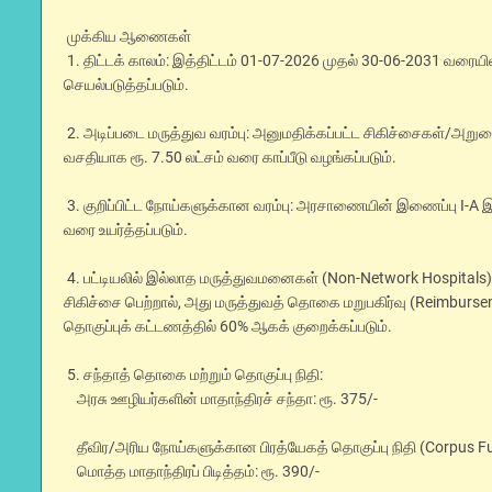
முக்கிய ஆணைகள்
1. திட்டக் காலம்: இத்திட்டம் 01-07-2026 முதல் 30-06-2031 வரை
செயல்படுத்தப்படும்.
2. அடிப்படை மருத்துவ வரம்பு: அனுமதிக்கப்பட்ட சிகிச்சைகள்/அறு
வசதியாக ரூ. 7.50 லட்சம் வரை காப்பீடு வழங்கப்படும்.
3. குறிப்பிட்ட நோய்களுக்கான வரம்பு: அரசாணையின் இணைப்பு I-A இல் உ
வரை உயர்த்தப்படும்.
4. பட்டியலில் இல்லாத மருத்துவமனைகள் (Non-Network Hospitals
சிகிச்சை பெற்றால், அது மருத்துவத் தொகை மறுபகிர்வு (Reimbursem
தொகுப்புக் கட்டணத்தில் 60% ஆகக் குறைக்கப்படும்.
5. சந்தாத் தொகை மற்றும் தொகுப்பு நிதி:
அரசு ஊழியர்களின் மாதாந்திரச் சந்தா: ரூ. 375/-
தீவிர/அரிய நோய்களுக்கான பிரத்யேகத் தொகுப்பு நிதி (Corpus Fun
மொத்த மாதாந்திரப் பிடித்தம்: ரூ. 390/-