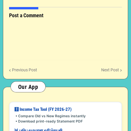
Post a Comment
Previous Post
Next Post
Our App
🧮 Income Tax Tool (FY 2026-27)
• Compare Old vs New Regimes instantly
• Download print-ready Statement PDF
📊 புதிய வருமான வரி செயலி