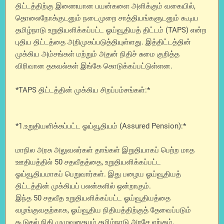
திட்டத்திற்கு இணையான பயன்களை அளிக்கும் வகையில்,
தொலைநோக்குடனும் நடைமுறை சாத்தியங்களுடனும் கூடிய
தமிழ்நாடு உறுதியளிக்கப்பட்ட ஓய்வூதியத் திட்டம் (TAPS) என்ற
புதிய திட்டத்தை அறிமுகப்படுத்தியுள்ளது. இத்திட்டத்தின்
முக்கிய அம்சங்கள் மற்றும் அதன் நிதிச் சுமை குறித்த
விரிவான தகவல்கள் இங்கே கொடுக்கப்பட்டுள்ளன.
*TAPS திட்டத்தின் முக்கிய சிறப்பம்சங்கள்:*
*1.உறுதியளிக்கப்பட்ட ஓய்வூதியம் (Assured Pension):*
மாநில அரசு அலுவலர்கள் தாங்கள் இறுதியாகப் பெற்ற மாத
ஊதியத்தில் 50 சதவீதத்தை, உறுதியளிக்கப்பட்ட
ஓய்வூதியமாகப் பெறுவார்கள். இது பழைய ஓய்வூதியத்
திட்டத்தின் முக்கியப் பலன்களில் ஒன்றாகும்.
இந்த 50 சதவீத உறுதியளிக்கப்பட்ட ஓய்வூதியத்தை
வழங்குவதற்காக, ஓய்வூதிய நிதியத்திற்குத் தேவைப்படும்
கூடுதல் நிதி முழுவதையும் தமிழ்நாடு அரசே ஏற்கும்.