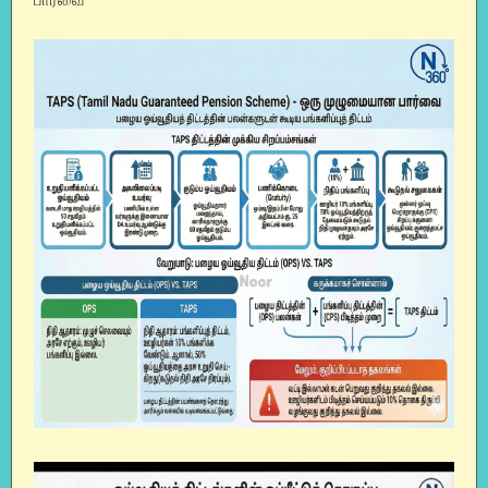
பார்வை*