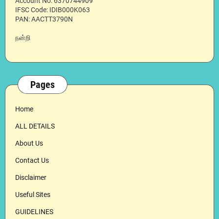
Account No: 6370744909
IFSC Code: IDIB000K063
PAN: AACTT3790N
நன்றி
Pages
Home
ALL DETAILS
About Us
Contact Us
Disclaimer
Useful Sites
GUIDELINES